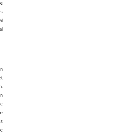
ie
ns
al
al
en
et
n.
jn
te
Je
ls
ze