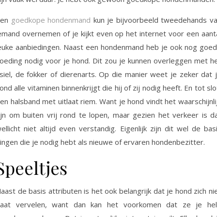
Een
goedkope hondenmand
kun je bijvoorbeeld tweedehands v
emand overnemen of je kijkt even op het internet voor een aant
euke aanbiedingen. Naast een hondenmand heb je ook nog goe
oeding nodig voor je hond. Dit zou je kunnen overleggen met h
siel, de fokker of dierenarts. Op die manier weet je zeker dat 
ond alle vitaminen binnenkrijgt die hij of zij nodig heeft. En tot slo
en halsband met uitlaat riem. Want je hond vindt het waarschijnli
ijn om buiten vrij rond te lopen, maar gezien het verkeer is d
ellicht niet altijd even verstandig. Eigenlijk zijn dit wel de bas
ingen die je nodig hebt als nieuwe of ervaren hondenbezitter.
Speeltjes
aast de basis attributen is het ook belangrijk dat je hond zich ni
aat vervelen, want dan kan het voorkomen dat ze je he