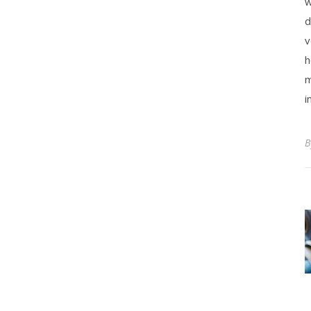
w
d
v
h
m
i