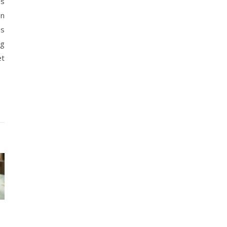
is
en
us
ng
et