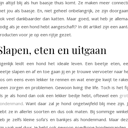
ijn altijd blij als hun baasje thuis komt. Ze maken meer connect
et jou als baasje. En, niet geheel onbelangrijk, ze zijn doorgaa
ok veel dankbaarder dan katten. Maar goed, wat heb je allema
odig als je een hond hebt aangeschaft? In dit artikel zijn een aant
roducten voor je op een rijtje gezet.
Slapen, eten en uitgaan
igenlijk leidt een hond het ideale leven. Een beetje eten, e
eetje slapen en af en toe gaan jij en je trouwe viervoeter naar h
os om eens even lekker te rennen en wat energie kwijt te rake
een zorgen en problemen. Gewoon living the life. Toch is het fi
ls je als hond dan ook een lekker bedje hebt, oftewel een
gro
ondenmand
. Want daar zal je hond ongetwijfeld blij mee zijn. 
ebt ze in allerlei soorten en dus ook maten. Bij sommige winke
eb je zelfs kleine sofa’s en bankjes als hondenmand. Maar de
ijn vaak wel duur. Je hebt ook gewoon goedkope hondenmanden.