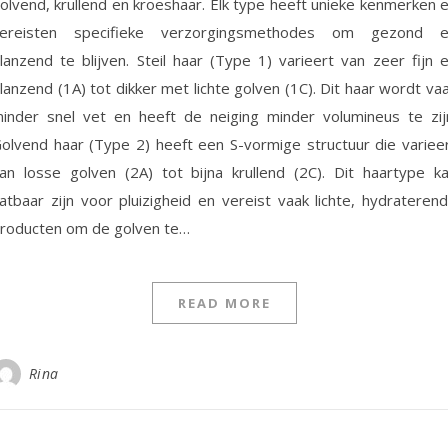
olvend, krullend en kroeshaar. Elk type heeft unieke kenmerken 
ereisten specifieke verzorgingsmethodes om gezond 
lanzend te blijven. Steil haar (Type 1) varieert van zeer fijn 
lanzend (1A) tot dikker met lichte golven (1C). Dit haar wordt va
inder snel vet en heeft de neiging minder volumineus te zij
olvend haar (Type 2) heeft een S-vormige structuur die variee
an losse golven (2A) tot bijna krullend (2C). Dit haartype k
atbaar zijn voor pluizigheid en vereist vaak lichte, hydrateren
roducten om de golven te…
READ MORE
Rina